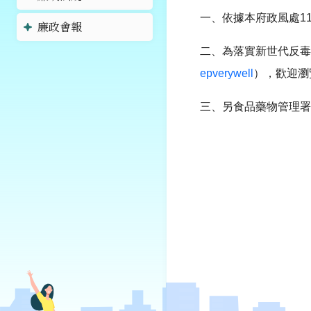
一、依據本府政風處112
廉政會報
二、為落實新世代反毒
epverywell
），歡迎瀏
三、另食品藥物管理署