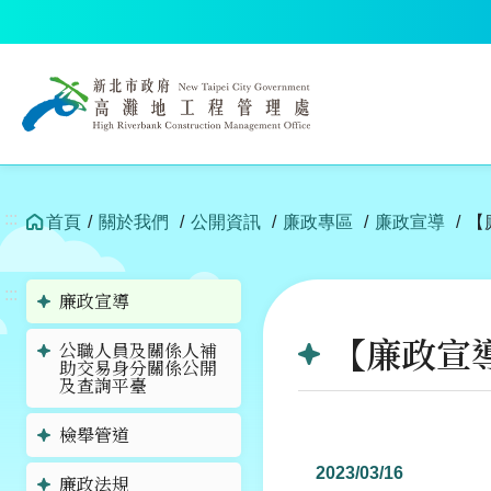
跳
到
中
央
內
容
區
塊
:::
首頁
關於我們
公開資訊
廉政專區
廉政宣導
【
:::
廉政宣導
【廉政宣
公職人員及關係人補
助交易身分關係公開
及查詢平臺
檢舉管道
2023/03/16
廉政法規