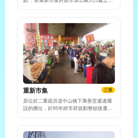
點 ：新重新市集對面水漾公園入口處之咖
啡屋(幸福站)
重新市集
三重
原位於二重疏洪道中山橋下萬善堂週邊擺
設的攤位，於95年經市府規劃整頓後遷移
至重新橋下，改善市集的治安，清潔與衛
生，提供民眾更加舒適的購物空間。