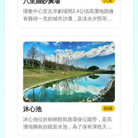
八里婚紗廣場
八里
環教中心至左岸劇場間2.4公頃高灘地因擁
有難得一見的城市沙灘，及淡水夕照等河
岸天然美景，在陽光與沙灘的優良條件
下，融合八里地區的特色，設計以「幸
福」為主題設置水岸婚禮廣場，並於觀海
大道旁林蔭休憩區設置特色造型涼亭，提
供更新穎、舒適的休憩空間，並拆除於環
教中心旁原有已封閉的石頭廁所，重新規
劃成水霧廣場，並使用紅外線感應控制
器，當有人通過時才啟動噴發增加其趣味
性，同時於廣場設置石陣座椅，以彰顯八
里石材產業特色。
沐心池
樹林
沐心池位於樹林館前路環保公園旁，是高
灘地獨有的鏡面水池，為了保有渾然天成
的景觀，以低度開發、生態為原則進行綠