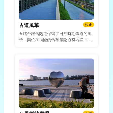
古道風華
汐止
五堵台鐵舊隧道保留了日治時期鐵道的風
華，與位在福隆的舊草嶺隧道有著異曲同
工之妙，走進隧道身處，有種置身神隱少
女電影場景的感覺，一路從五堵火車站出
發，沿著基隆河濱前進，沿途自行車道規
畫完善，非常適合假日親子同騎，隧道中
間，可以看到新北市與基隆的交界，一秒
跨越兩個縣市的奇妙故事在這邊上演。