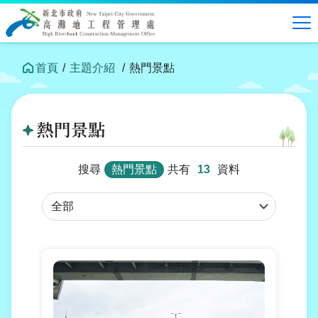
跳
到
中
央
內
首頁
主題介紹
熱門景點
容
區
塊
熱門景點
搜尋
熱門景點
共有
13
資料
行
政
區