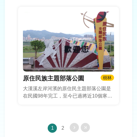
美化並設置打卡點和碎石步道，大大降低
對既有環境的影響，並種植台灣原生植物
以增加生物多樣性。
原住民族主題部落公園
樹林
大漢溪左岸河濱的原住民主題部落公園是
在民國98年完工，至今已過將近10個寒
暑，如今主題公園廣場及鄰近的堤坡已換
上新妝重新刷漆，除了堤坡與圓形活動廣
場進行彩繪之外，，並將公園的圓形活動
廣場換上新的圖騰增添新風貌，也將區內
1
2
辦理活動時遊覽車停車的空間納入考量，