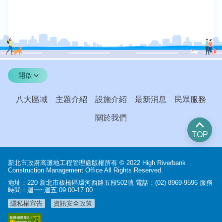
增設2個大客車停車格、人行通道，並將小
客車停車場的入口空間拓寬，讓原住民朋
友等團體及一般民眾在此舉辦活動時更為
便利。
開啟
八大區域
主題介紹
設施介紹
最新消息
民眾服務
關於我們
TOP
新北市政府高灘地工程管理處版權所有 © 2022 High Riverbank
Construction Management Office All Rights Reserved.
地址：220 新北市板橋區環河西路五段502號 電話：(02) 8969-9596 服務
時間：週一~週五 09:00-17:00
隱私權宣告
資訊安全政策