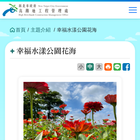
跳
到
中
央
內
首頁
主題介紹
幸福水漾公園花海
容
區
幸福水漾公園花海
塊
列
Line
Face
小
中
大
印