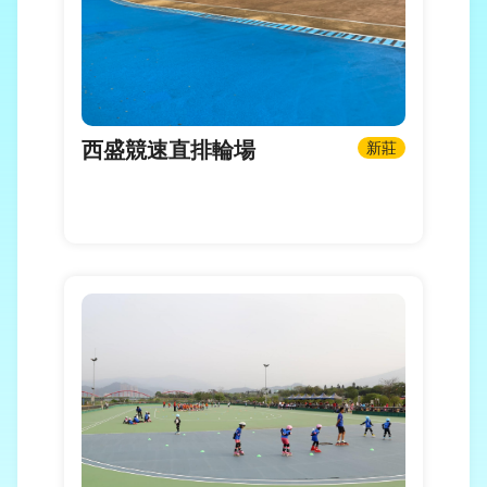
西盛競速直排輪場
新莊