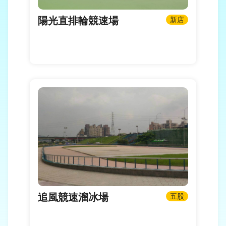
陽光直排輪競速場
新店
追風競速溜冰場
五股