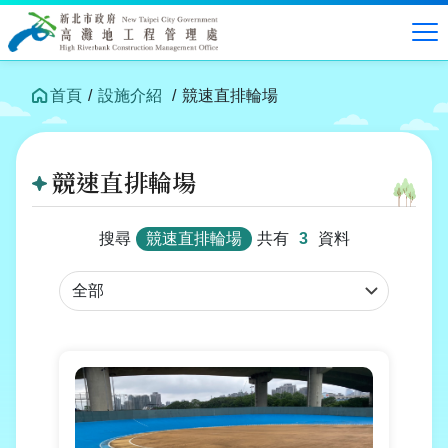
跳
到
中
央
內
首頁
設施介紹
競速直排輪場
容
區
塊
競速直排輪場
搜尋
競速直排輪場
共有
3
資料
行
政
區