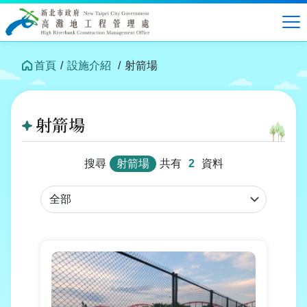
跳
到
中
央
內
首頁
設施介紹
射箭場
容
區
塊
射箭場
搜尋
射箭場
共有
2
資料
行
政
區