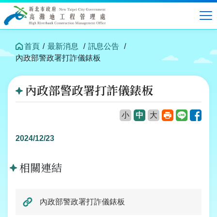
跳
到
中
央
內
首頁
最新消息
訊息公告
容
內政部警政署打詐儀錶板
區
塊
內政部警政署打詐儀錶板
列
Line
Face
小
中
大
印
2024/12/23
相關連結
內政部警政署打詐儀錶板