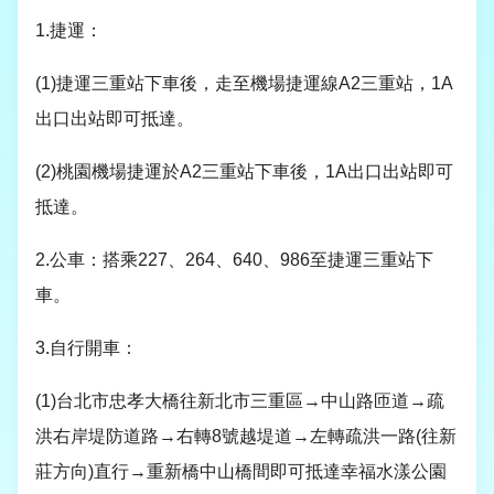
1.捷運：
(1)
捷運三重站下車後，走至機場捷運線
A2
三重站，
1A
出口出站即可抵達。
(2)
桃園機場捷運於
A2
三重站下車後，
1A
出口出站即可
抵達。
2.公車：搭乘
227
、
264
、
640
、
986
至捷運三重站下
車。
3.自行開車：
(1)
台北市忠孝大橋往新北市三重區→中山路匝道→疏
洪右岸堤防道路→右轉
8
號越堤道→左轉疏洪一路
(
往新
莊方向
)
直行→重新橋中山橋間即可抵達幸福水漾公園