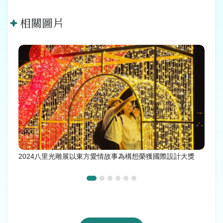
相關圖片
2024八里光雕展以東方愛情故事為構想榮獲國際設計大獎
八