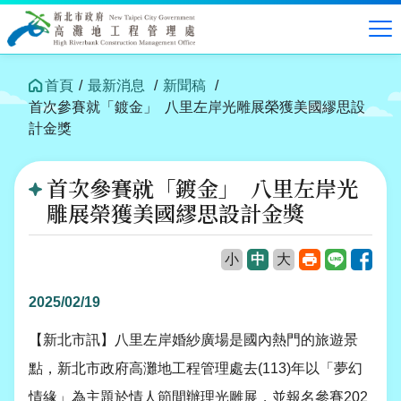
跳
到
中
央
內
首頁
最新消息
新聞稿
容
首次參賽就「鍍金」 八里左岸光雕展榮獲美國繆思設
區
計金獎
塊
首次參賽就「鍍金」 八里左岸光
雕展榮獲美國繆思設計金獎
列
Line
Face
小
中
大
印
2025/02/19
【新北市訊】八里左岸婚紗廣場是國內熱門的旅遊景
點，新北市政府高灘地工程管理處去
(113)
年以「夢幻
情緣」為主題於情人節間辦理光雕展，並報名參賽
202