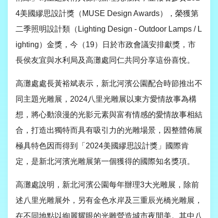
4
美國繆思設計獎（
MUSE Design Awards
），榮獲第
二季照明設計類（
Lighting Design - Outdoor Lamps / L
ighting
）金獎，今（
19
）日於市政會議安排獻獎，市
長侯友宜與水利局及高灘處同仁共同分享這份喜悅。
高灘處處長黃裕斌表示，新北河濱公園配合時節推出不
同主題光雕展，
2024
八里光雕展以東方愛情故事為構
想，將心動浪漫的光影元素與富有情感的愛情故事相結
合，打造出獨特而具有吸引力的光雕場景，因整體佈展
極具特色因而得到「
2024
美國繆思設計獎」國際肯
定，是新北河濱光雕展第一個獲得的國際知名獎項。
高灘處說明，新北河濱公園每年辦理
3
大光雕展，除前
述八里光雕展外，另有金色水岸及三重辰光橋光雕展，
在不同地點以絢麗耀眼的光雕營造城市夜間美。其中八