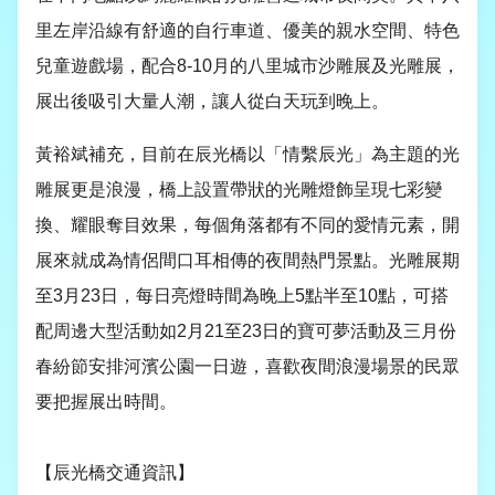
里左岸沿線有舒適的自行車道、優美的親水空間、特色
兒童遊戲場，配合
8-10
月的八里城市沙雕展及光雕展，
展出後吸引大量人潮，讓人從白天玩到晚上。
黃裕斌補充，
目前
在辰光橋以「情繫辰光」為主題的光
雕展更是浪漫，橋上設置帶狀的光雕燈飾
呈現七彩變
換、耀眼奪目效果，
每個角落都有不同的愛情元素，開
展來就成為情侶間口耳相傳的夜間熱門景點。光雕展期
至
3
月
23
日，每日亮燈時間為晚上
5
點半至
10
點，可搭
配周邊大型活動如
2
月
21
至
23
日的寶可夢活動及三月份
春紛節安排河濱公園一日遊，喜歡夜間浪漫場景的民眾
要把握展出時間。
【辰光橋交通資訊】