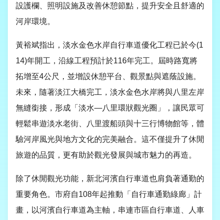
設護欄、照明設施及改善休憩節點，提升安全且舒適的
河岸環境。
黃裕斌指出，淡水金色水岸自行車道優化工程已於今
(1
14)
年開工，沿線工程預計於
116
年完工。屆時路寬將
拓增至
4
公尺，並增設休憩平台、觀景點與遮蔭設施。
未來，隨著淡江大橋完工，淡水金色水岸將與八里左岸
無縫銜接，形成「淡水—八里環狀觀光圈」，讓民眾可
輕鬆串遊淡水老街、八里渡船頭與十三行博物館等，體
驗河岸風光與地方文化的完美融合。這不僅提升了休閒
旅遊的品質，更有助於觀光發展與城市魅力的再造。
除了休閒觀光功能，新北河濱自行車道也肩負著通勤的
重要角色。市府自
108
年起推動「自行車通勤綠廊」計
畫，以河濱自行車道為主軸，串連市區自行車道、人車