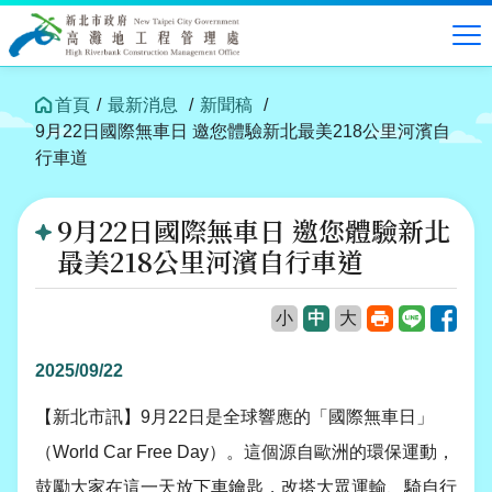
跳
到
中
央
內
首頁
最新消息
新聞稿
容
9月22日國際無車日 邀您體驗新北最美218公里河濱自
區
行車道
塊
9月22日國際無車日 邀您體驗新北
最美218公里河濱自行車道
列
Line
Face
小
中
大
印
2025/09/22
【新北市訊】
9
月
22
日是全球響應的「國際無車日」
（
World Car Free Day
）。這個源自歐洲的環保運動，
鼓勵大家在這一天放下車鑰匙，改搭大眾運輸、騎自行