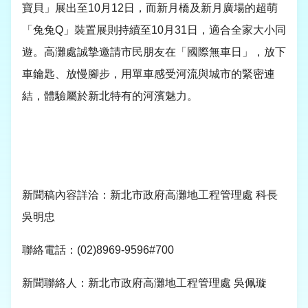
寶貝」展出至
10
月
12
日，而新月橋及新月廣場的超萌
「兔兔
Q
」裝置展則持續至
10
月
31
日，適合全家大小同
遊。高灘處誠摯邀請市民朋友在「國際無車日」，放下
車鑰匙、放慢腳步，用單車感受河流與城市的緊密連
結，體驗屬於新北特有的河濱魅力。
新聞稿內容詳洽：新北市政府高灘地工程管理處 科長
吳明忠
聯絡電話：
(02)8969-9596#700
新聞聯絡人：新北市政府高灘地工程管理處 吳佩璇