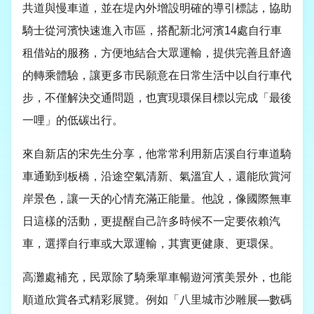
共道與慢車道，並在堤內外增設明確的導引標誌，協助
騎士從河濱快速進入市區，搭配新北河濱
14
處自行車
租借站的服務，方便地結合大眾運輸，提供完善且舒適
的轉乘體驗，讓更多市民願意在日常生活中以自行車代
步，不僅解決交通問題，也實現環保目標以完成「最後
一哩」的低碳出行。
來自新店的宋先生分享，他常常利用新店溪自行車道騎
車通勤到板橋，沿途空氣清新、氣溫宜人，還能欣賞河
岸景色，讓一天的心情充滿正能量。他說，像國際無車
日這樣的活動，更提醒自己許多時候不一定要依賴汽
車，選擇自行車或大眾運輸，其實更健康、更環保。
高灘處補充，民眾除了騎乘單車暢遊河濱美景外，也能
順道欣賞各式精彩展覽。例如「八里城市沙雕展—數碼