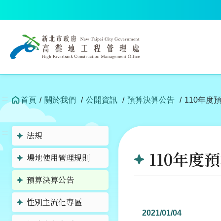
跳
到
中
央
內
容
區
塊
:::
首頁
關於我們
公開資訊
預算決算公告
110年度
:::
法規
110年度
場地使用管理規則
預算決算公告
性別主流化專區
2021/01/04