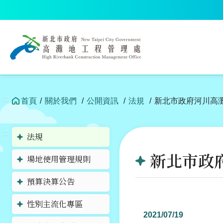
跳
到
中
央
內
容
區
塊
:::
首頁
關於我們
公開資訊
法規
新北市政府河川高灘
:::
法規
新北市政府
場地使用管理規則
預算決算公告
性別主流化專區
2021/07/19