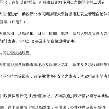
證金；逾期以棄權論。但核准日距離使用日之期間少於二週者，
辦大型活動者，參照新北市民間辦理大型群聚活動安全管理自治
計畫（如附件）。
明團體名稱、活動名稱、日期、時間、地點、參加人數及負責人
護計畫書、清潔計畫書及申請資格證明文件。
處共同勘查設施現況。
，經本處派員會同勘查該場地及設施之花木、草皮及各項設施均
其他不可抗力等因素，致使用場地有安全之虞者，本處得命申請
用以擔保履行使用後回復原狀、各項設施損壞賠償及遵守本要點
施，以申請舉辦正當活動為限，不得違反公共秩序及善良風俗。