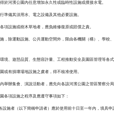
得於河濱公園內任意增加永久性或臨時性設施或擅接水電。
行準備其須用水、電之設備及其他必要設施。
各項設施或樹木草地者，應負維修復原或賠償之責。
施，除運動設施、公共運動空間外，限由各機關（構）、學校、
環境、遊憩品質、生態容許量、工程推動安全及園區管理等各式
園或有損壞場地設施之虞者，得不核准使用。
內舉辦集會、演說活動者，應先向各該河濱公園之管區警察分局
園各項設施之程序及應遵守事項如下：
園各設施者（以下簡稱申請者）應於使用前十日至一年內，填具