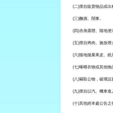
(二)擅自販賣物品或
(三)酗酒、鬧事。
(四)赤身露體、隨地
(五)擅自烤肉、施放
(六)隨地拋棄果皮、
(七)曝晒衣物或其他物
(八)竊取公物，破壞設
(九)擅自以汽、機車
(十)其他經本處公告之