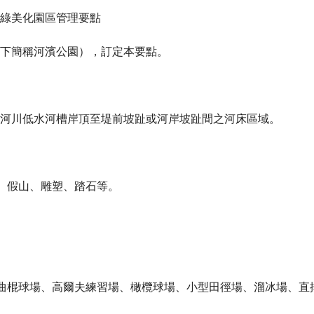
綠美化園區管理要點
下簡稱河濱公園），訂定本要點。
河川低水河槽岸頂至堤前坡趾或河岸坡趾間之河床區域。
、假山、雕塑、踏石等。
、曲棍球場、高爾夫練習場、橄欖球場、小型田徑場、溜冰場、直