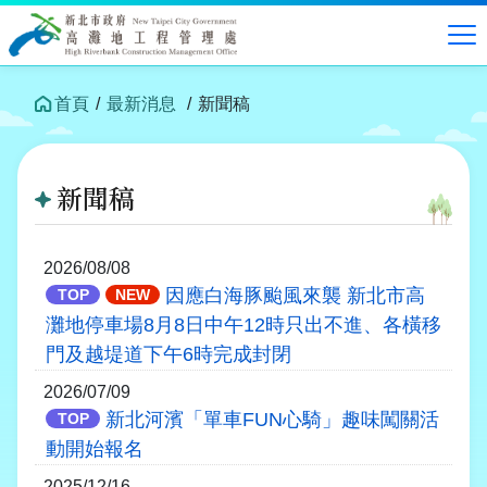
跳
到
中
央
內
首頁
最新消息
新聞稿
容
區
塊
新聞稿
2026/08/08
因應白海豚颱風來襲 新北市高
TOP
NEW
灘地停車場8月8日中午12時只出不進、各橫移
門及越堤道下午6時完成封閉
2026/07/09
新北河濱「單車FUN心騎」趣味闖關活
TOP
動開始報名
2025/12/16